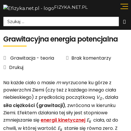
FIZYKA.NET.PL
Szukaj:
Grawitacyjna energia potencjalna
Grawitacja - teoria
Brak komentarzy
Drukuj
Na każde ciało o masie
m
wyrzucone ku górze z
powierzchni Ziemi (czy też z każdego innego ciała
niebieskiego) z prędkością początkową
V
, działa
0
siła ciężkości (grawitacji)
, zwrócona w kierunku
Ziemi. Efektem działania tej siły jest stopniowe
zmniejszanie się
energii kinetycznej
E
ciała, aż do
k
chwili, w której wartość
E
stanie się równa zero. Z
k