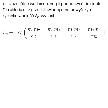
poszczególne wartości energii pododawać do siebie.
Dla układu ciał przedstawionego na powyższym
rysunku wartość
E
wynosi:
p
G
(
m
1
m
2
r
12
+
m
1
m
3
r
E
13
p
+
=
m
–
1
m
4
r
14
+
m
2
m
3
r
23