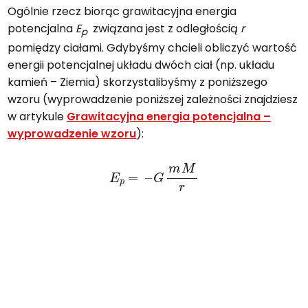
Ogólnie rzecz biorąc grawitacyjna energia
potencjalna
E
związana jest z odległością
r
p
pomiędzy ciałami. Gdybyśmy chcieli obliczyć wartość
energii potencjalnej układu dwóch ciał (np. układu
kamień – Ziemia) skorzystalibyśmy z poniższego
wzoru (wyprowadzenie poniższej zależności znajdziesz
w artykule
Grawitacyjna energia potencjalna –
wyprowadzenie wzoru
):
E
p
=
–
G
m
M
r