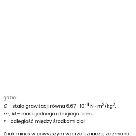
gdzie:
-11
2
2
G
– stała grawitacji równa 6,67 ∙ 10
N ∙ m
/kg
,
m
,
M
– masa jednego i drugiego ciała,
r
– odległość między środkami ciał.
Znak minus w powyższym wzorze oznacza, że zmiana