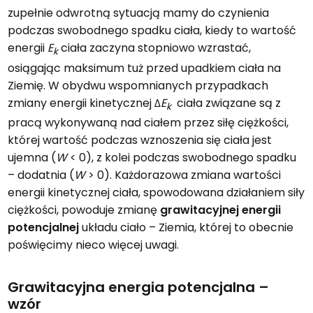
zupełnie odwrotną sytuacją mamy do czynienia
podczas swobodnego spadku ciała, kiedy to wartość
energii
E
ciała zaczyna stopniowo wzrastać,
k
osiągając maksimum tuż przed upadkiem ciała na
Ziemię. W obydwu wspomnianych przypadkach
zmiany energii kinetycznej Δ
E
ciała związane są z
k
pracą wykonywaną nad ciałem przez siłę ciężkości,
której wartość podczas wznoszenia się ciała jest
ujemna (
W
< 0), z kolei podczas swobodnego spadku
– dodatnia (
W
> 0). Każdorazowa zmiana wartości
energii kinetycznej ciała, spowodowana działaniem siły
ciężkości, powoduje zmianę
grawitacyjnej energii
potencjalnej
układu ciało – Ziemia, której to obecnie
poświęcimy nieco więcej uwagi.
Grawitacyjna energia potencjalna –
wzór