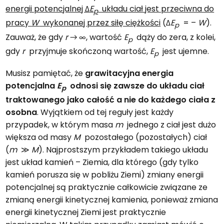
energii potencjalnej Δ
E
układu ciał jest przeciwna do
p
pracy
W
wykonanej przez siłę ciężkości
(Δ
E
= –
W
).
p
Zauważ, że gdy
r
→ ∞, wartość
E
dąży do zera, z kolei,
p
gdy
r
przyjmuje skończoną wartość,
E
jest ujemne.
p
Musisz pamiętać, że
grawitacyjna energia
potencjalna
E
odnosi się zawsze do układu ciał
p
traktowanego jako całość a nie do każdego ciała z
osobna
. Wyjątkiem od tej reguły jest każdy
przypadek, w którym masa
m
jednego z ciał jest dużo
większa od masy
M
pozostałego (pozostałych) ciał
(
m
≫
M
). Najprostszym przykładem takiego układu
jest układ kamień – Ziemia, dla którego (gdy tylko
kamień porusza się w pobliżu Ziemi) zmiany energii
potencjalnej są praktycznie całkowicie związane ze
zmianą energii kinetycznej kamienia, ponieważ zmiana
energii kinetycznej Ziemi jest praktycznie