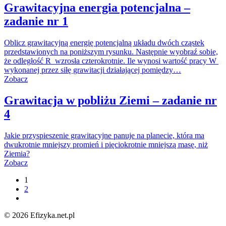
Grawitacyjna energia potencjalna –
zadanie nr 1
Oblicz grawitacyjną energię potencjalną układu dwóch cząstek
przedstawionych na poniższym rysunku. Następnie wyobraź sobie,
że odległość R wzrosła czterokrotnie. Ile wynosi wartość pracy W
wykonanej przez siłę grawitacji działającej pomiędzy…
Zobacz
Grawitacja w pobliżu Ziemi – zadanie nr
4
Jakie przyspieszenie grawitacyjne panuje na planecie, która ma
dwukrotnie mniejszy promień i pięciokrotnie mniejszą masę, niż
Ziemia?
Zobacz
1
2
© 2026 Efizyka.net.pl