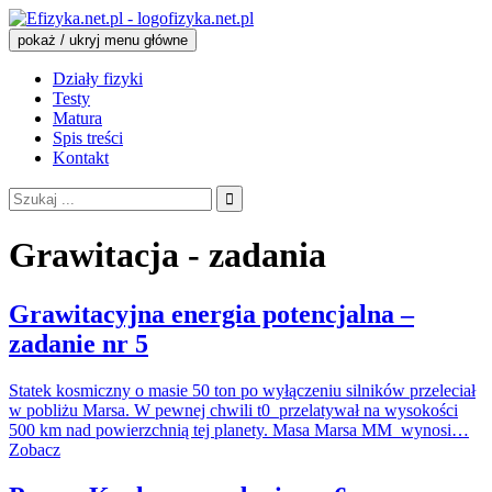
fizyka.net.pl
pokaż / ukryj menu główne
Działy fizyki
Testy
Matura
Spis treści
Kontakt
Szukaj:
Grawitacja - zadania
Grawitacyjna energia potencjalna –
zadanie nr 5
Statek kosmiczny o masie 50 ton po wyłączeniu silników przeleciał
w pobliżu Marsa. W pewnej chwili t0 przelatywał na wysokości
500 km nad powierzchnią tej planety. Masa Marsa MM wynosi…
Zobacz