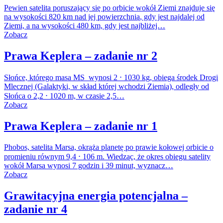
Pewien satelita poruszający się po orbicie wokół Ziemi znajduje się
na wysokości 820 km nad jej powierzchnią, gdy jest najdalej od
Ziemi, a na wysokości 480 km, gdy jest najbliżej…
Zobacz
Prawa Keplera – zadanie nr 2
Słońce, którego masa MS wynosi 2 ⋅ 1030 kg, obiega środek Drogi
Mlecznej (Galaktyki, w skład której wchodzi Ziemia), odległy od
Słońca o 2,2 ⋅ 1020 m, w czasie 2,5…
Zobacz
Prawa Keplera – zadanie nr 1
Phobos, satelita Marsa, okrąża planetę po prawie kołowej orbicie o
promieniu równym 9,4 ⋅ 106 m. Wiedząc, że okres obiegu satelity
wokół Marsa wynosi 7 godzin i 39 minut, wyznacz…
Zobacz
Grawitacyjna energia potencjalna –
zadanie nr 4