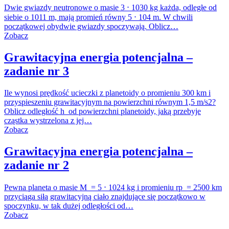
Dwie gwiazdy neutronowe o masie 3 ⋅ 1030 kg każda, odległe od
siebie o 1011 m, mają promień równy 5 ⋅ 104 m. W chwili
początkowej obydwie gwiazdy spoczywają. Oblicz…
Zobacz
Grawitacyjna energia potencjalna –
zadanie nr 3
Ile wynosi prędkość ucieczki z planetoidy o promieniu 300 km i
przyspieszeniu grawitacyjnym na powierzchni równym 1,5 m/s2?
Oblicz odległość h od powierzchni planetoidy, jaką przebyje
cząstka wystrzelona z jej…
Zobacz
Grawitacyjna energia potencjalna –
zadanie nr 2
Pewna planeta o masie M = 5 ⋅ 1024 kg i promieniu rp = 2500 km
przyciąga siłą grawitacyjną ciało znajdujące się początkowo w
spoczynku, w tak dużej odległości od…
Zobacz