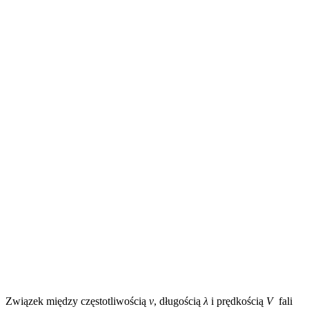
Związek między częstotliwością
ν
, długością
λ
i prędkością
V
fali