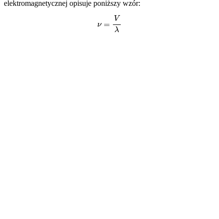
elektromagnetycznej opisuje poniższy wzór:
ν
=
V
λ