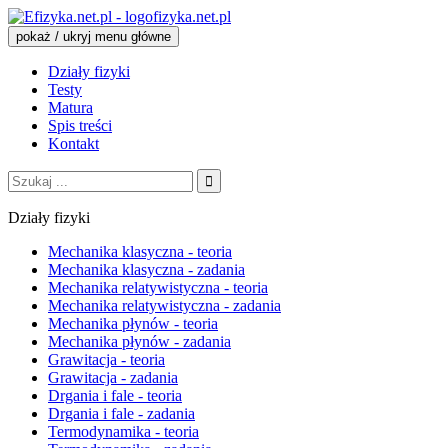
fizyka.net.pl
pokaż / ukryj menu główne
Działy fizyki
Testy
Matura
Spis treści
Kontakt
Szukaj:
Działy fizyki
Mechanika klasyczna - teoria
Mechanika klasyczna - zadania
Mechanika relatywistyczna - teoria
Mechanika relatywistyczna - zadania
Mechanika płynów - teoria
Mechanika płynów - zadania
Grawitacja - teoria
Grawitacja - zadania
Drgania i fale - teoria
Drgania i fale - zadania
Termodynamika - teoria