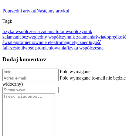
Poprzedni artykuł
Następny artykuł
Tagi:
fizyka współczesna zadania
foton
współczynnik
załamania
bezwzględny współczynnik załamania
światło
prędkość
światła
promieniowanie elektromagnetyczne
długość
fali
częstotliwość promieniowania
fizyka współczesna
Dodaj komentarz
Pole wymagane
Pole wymagane (e-mail nie będzie
widoczny)