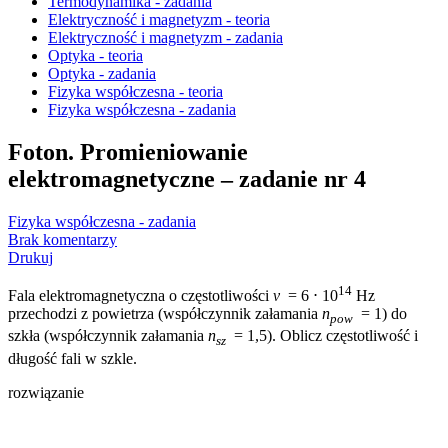
Termodynamika - zadania
Elektryczność i magnetyzm - teoria
Elektryczność i magnetyzm - zadania
Optyka - teoria
Optyka - zadania
Fizyka współczesna - teoria
Fizyka współczesna - zadania
Foton. Promieniowanie
elektromagnetyczne – zadanie nr 4
Fizyka współczesna - zadania
Brak komentarzy
Drukuj
14
Fala elektromagnetyczna o częstotliwości
ν
= 6 ⋅ 10
Hz
przechodzi z powietrza (współczynnik załamania
n
= 1) do
pow
szkła (współczynnik załamania
n
= 1,5). Oblicz częstotliwość i
sz
długość fali w szkle.
rozwiązanie