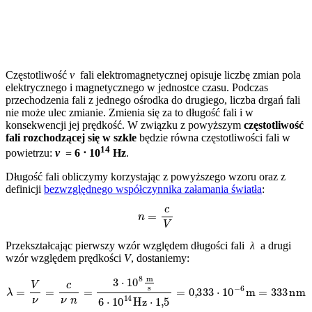
Częstotliwość
ν
fali elektromagnetycznej opisuje liczbę zmian pola
elektrycznego i magnetycznego w jednostce czasu. Podczas
przechodzenia fali z jednego ośrodka do drugiego, liczba drgań fali
nie może ulec zmianie. Zmienia się za to długość fali i w
konsekwencji jej prędkość. W związku z powyższym
częstotliwość
fali rozchodzącej się w szkle
będzie równa częstotliwości fali w
14
powietrzu:
ν
= 6 ⋅ 10
Hz
.
Długość fali obliczymy korzystając z powyższego wzoru oraz z
definicji
bezwzględnego współczynnika załamania światła
:
n
=
c
V
Przekształcając pierwszy wzór względem długości fali
λ
a drugi
wzór względem prędkości
V
, dostaniemy:
λ
=
V
ν
=
c
ν
n
=
3
⋅
10
8
m
s
6
⋅
10
14
Hz
⋅
1
,
5
=
0
,
333
⋅
10
−
6
m
=
333
nm