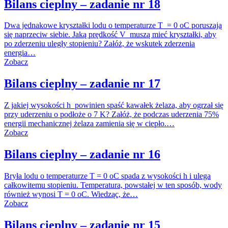
Bilans cieplny – zadanie nr 18
Dwa jednakowe kryształki lodu o temperaturze T = 0 oC poruszają
się naprzeciw siebie. Jaką prędkość V muszą mieć kryształki, aby
po zderzeniu uległy stopieniu? Załóż, że wskutek zderzenia
energia…
Zobacz
Bilans cieplny – zadanie nr 17
Z jakiej wysokości h powinien spaść kawałek żelaza, aby ogrzał się
przy uderzeniu o podłoże o 7 K? Załóż, że podczas uderzenia 75%
energii mechanicznej żelaza zamienia się w ciepło.…
Zobacz
Bilans cieplny – zadanie nr 16
Bryła lodu o temperaturze T = 0 oC spada z wysokości h i ulega
całkowitemu stopieniu. Temperatura, powstałej w ten sposób, wody
również wynosi T = 0 oC. Wiedząc, że…
Zobacz
Bilans cieplny – zadanie nr 15