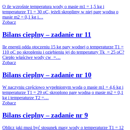
O ile wzrośnie temperatura wody o masie m1 = 1,5 kg i
temperaturze T1 = 30 oC, jeżeli skroplimy w niej parę wodną o
masie m2 = 0,1 kg i…
Zobacz
Bilans cieplny – zadanie nr 11
Ile energii odda otoczeniu 15 kg pary wodnej o temperaturze T1 =
110 oC po skropleniu i oziębieniu jej do temperatury Tk = 25 oC?
Ciepło właściwe wody cw =…
Zobacz
Bilans cieplny – zadanie nr 10
W naczyniu częściowo wypełnionym wodą o masie m1 = 4,6 kg i
temperaturze T1 = 29 oC skroplono parę wodną o masie m2 = 0,1
kg i temperaturze T2 =…
Zobacz
Bilans cieplny – zadanie nr 9
Oblicz jaki musi być stosunek masy wody o temperaturze T1 = 12