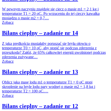
W pewnym naczyniu znajduje się ciecz o masie m1 = 2,1 kg i
temperaturze T1 = 20 oC. Po wrzuceniu do tej cieczy kawałka
mosiądzu o masie m2 = 0,7…
Zobacz
Bilans cieplny – zadanie nr 14
Z jaką prędkością musiałaby poruszać się bryła ołowiu o
temperaturze T0 = 10 oC, aby stopić się podczas zderzenia z
przeszkodą? Załóż, że 65% całkowitej energii uwolnionej podczas
zderzenia zużywane…
Zobacz
Bilans cieplny – zadanie nr 13
Oblicz jaką masę lodu m1 o temperaturze T1 = 0 oC stopi
skroplenie na bryle lodu pary wodnej o masie m2 = 1,8 kg i
temperaturze T2 = 100 oC.…
Zobacz
Bilans cieplny – zadanie nr 12