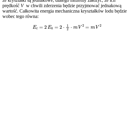
że kryształki są jednakowe, dlatego możemy założyć, że ich
prędkość
V
w chwili zderzenia będzie przyjmować jednakową
wartość. Całkowita energia mechaniczna kryształków lodu będzie
wobec tego równa:
E
c
=
2
E
k
=
2
⋅
1
2
⋅
m
V
2
=
m
V
2