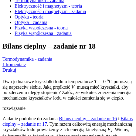
Termodynamika - zadania
Elektryczność i magnetyzm - teoria
Elektryczność i magnetyzm - zadania
Optyka - teoria
Optyka - zadania
Fizyka współczesna - teoria
Fizyka współczesna - zadania
Bilans cieplny – zadanie nr 18
Termodynamika - zadania
1 komentarz
Drukuj
o
Dwa jednakowe kryształki lodu o temperaturze
T
= 0
C poruszają
się naprzeciw siebie. Jaką prędkość
V
muszą mieć kryształki, aby
po zderzeniu uległy stopieniu? Załóż, że wskutek zderzenia energia
mechaniczna kryształków lodu w całości zamienia się w ciepło.
rozwiązanie
Zadanie podobne do zadania
Bilans cieplny – zadanie nr 16
i
Bilans
cieplny – zadanie nr 17
. Tym razem całkowitą energię mechaniczną
kryształków lodu powiążemy z ich energią kinetyczną
E
. Wiemy,
k