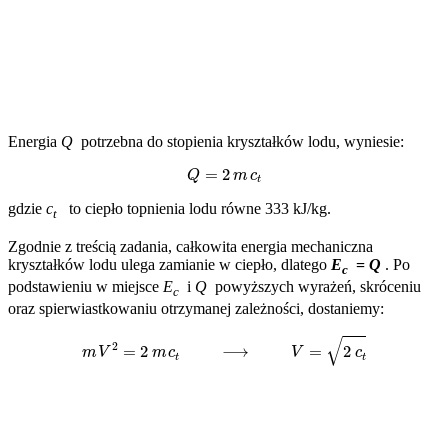
Energia
Q
potrzebna do stopienia kryształków lodu, wyniesie:
Q
=
2
m
c
t
gdzie
c
to ciepło topnienia lodu równe 333 kJ/kg.
t
Zgodnie z treścią zadania, całkowita energia mechaniczna
kryształków lodu ulega zamianie w ciepło, dlatego
E
=
Q
. Po
c
podstawieniu w miejsce
E
i
Q
powyższych wyrażeń, skróceniu
c
oraz spierwiastkowaniu otrzymanej zależności, dostaniemy:
m
V
2
=
2
m
c
t
⟶
V
=
(
2
c
t