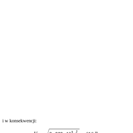
i w konsekwencji:
V
=
2
⋅
333
⋅
10
3
(
J
kg
≈
816
m
s