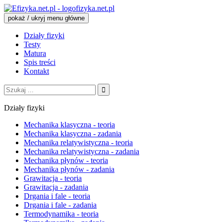
fizyka.net.pl
pokaż / ukryj menu główne
Działy fizyki
Testy
Matura
Spis treści
Kontakt
Szukaj:
Działy fizyki
Mechanika klasyczna - teoria
Mechanika klasyczna - zadania
Mechanika relatywistyczna - teoria
Mechanika relatywistyczna - zadania
Mechanika płynów - teoria
Mechanika płynów - zadania
Grawitacja - teoria
Grawitacja - zadania
Drgania i fale - teoria
Drgania i fale - zadania
Termodynamika - teoria