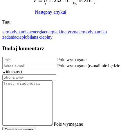
Następny artykuł
Tagi:
termodynamika
energia
energia kinetyczna
termodynamika
zadania
ciepło
bilans cieplny
Dodaj komentarz
Pole wymagane
Pole wymagane (e-mail nie będzie
widoczny)
Pole wymagane
Dodaj komentarz