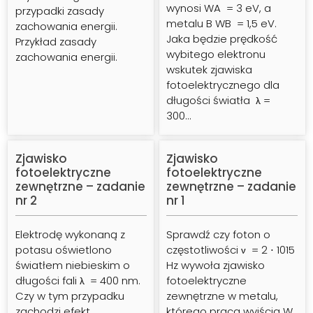
wynosi WA = 3 eV, a
przypadki zasady
metalu B WB = 1,5 eV.
zachowania energii.
Jaka będzie prędkość
Przykład zasady
wybitego elektronu
zachowania energii.
wskutek zjawiska
fotoelektrycznego dla
długości światła λ =
300…
Zjawisko
Zjawisko
fotoelektryczne
fotoelektryczne
zewnętrzne – zadanie
zewnętrzne – zadanie
nr 2
nr 1
Elektrodę wykonaną z
Sprawdź czy foton o
potasu oświetlono
częstotliwości ν = 2 ⋅ 1015
Zobacz
Zobacz
światłem niebieskim o
Hz wywoła zjawisko
długości fali λ = 400 nm.
fotoelektryczne
Czy w tym przypadku
zewnętrzne w metalu,
zachodzi efekt
którego praca wyjścia W