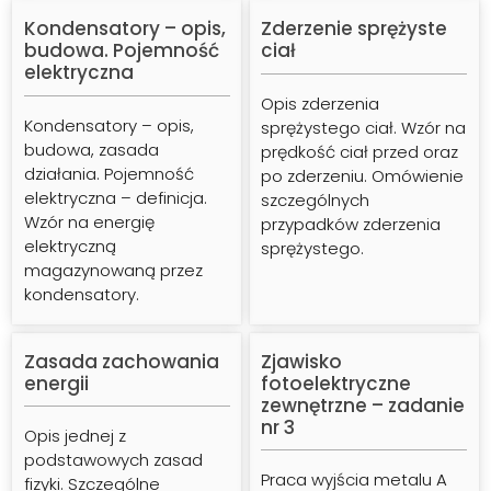
Kondensatory – opis,
Zderzenie sprężyste
budowa. Pojemność
ciał
elektryczna
Opis zderzenia
Kondensatory – opis,
sprężystego ciał. Wzór na
Zobacz
Zobacz
budowa, zasada
prędkość ciał przed oraz
działania. Pojemność
po zderzeniu. Omówienie
elektryczna – definicja.
szczególnych
Wzór na energię
przypadków zderzenia
elektryczną
sprężystego.
magazynowaną przez
kondensatory.
Zasada zachowania
Zjawisko
energii
fotoelektryczne
zewnętrzne – zadanie
nr 3
Opis jednej z
podstawowych zasad
Praca wyjścia metalu A
fizyki. Szczególne
Zobacz
Zobacz