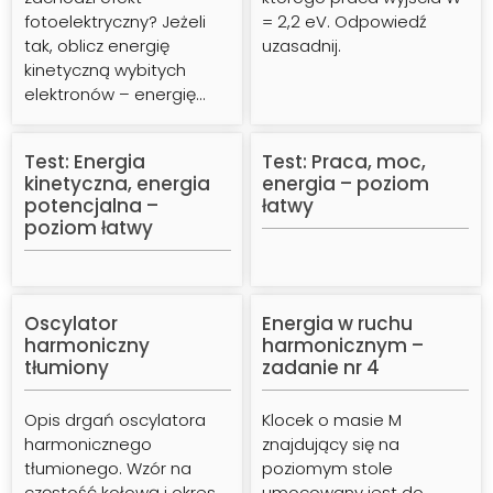
fotoelektryczny? Jeżeli
= 2,2 eV. Odpowiedź
tak, oblicz energię
uzasadnij.
kinetyczną wybitych
elektronów – energię…
Test: Energia
Test: Praca, moc,
kinetyczna, energia
energia – poziom
potencjalna –
łatwy
poziom łatwy
Oscylator
Energia w ruchu
Zobacz
Zobacz
harmoniczny
harmonicznym –
Zobacz
Zobacz
tłumiony
zadanie nr 4
Opis drgań oscylatora
Klocek o masie M
harmonicznego
znajdujący się na
tłumionego. Wzór na
poziomym stole
częstość kołową i okres
umocowany jest do