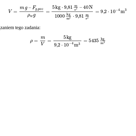
m
g
–
F
g
,
p
o
z
ρ
w
g
=
5
kg
⋅
9
,
81
m
s
2
–
40
N
1000
kg
m
3
⋅
9
,
81
m
s
2
=
9
,
2
⋅
10
−
zaniem tego zadania:
ρ
=
m
V
=
5
kg
9
,
2
⋅
10
−
4
m
3
=
5435
kg
m
3