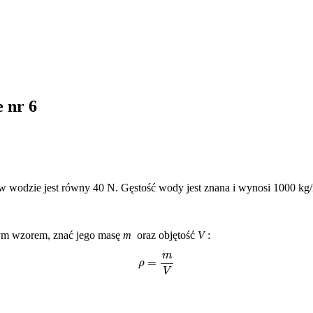
 nr 6
y w wodzie jest równy 40 N. Gęstość wody jest znana i wynosi 1000 kg
ym wzorem, znać jego masę
m
oraz objętość
V
:
ρ
=
m
V