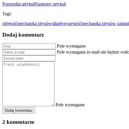
Poprzedni artykuł
Następny artykuł
Tagi:
objętość
mechanika płynów
siła
płyny
gęstość
mechanika płynów zadani
Dodaj komentarz
Pole wymagane
Pole wymagane (e-mail nie będzie wid
Pole wymagane
Dodaj komentarz
2 komentarze