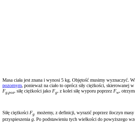
Masa ciała jest znana i wynosi 5 kg. Objętość musimy wyznaczyć. Wie
pozornym
, ponieważ na ciało to oprócz siły ciężkości, skierowanej 
F
, siłę ciężkości jako
F
, z kolei siłę wyporu poprzez
F
, otrzy
g,poz
g
w
Siłę ciężkości
F
możemy, z definicji, wyrazić poprzez iloczyn mas
g
przyspieszenia
g
. Po podstawieniu tych wielkości do powyższego wz