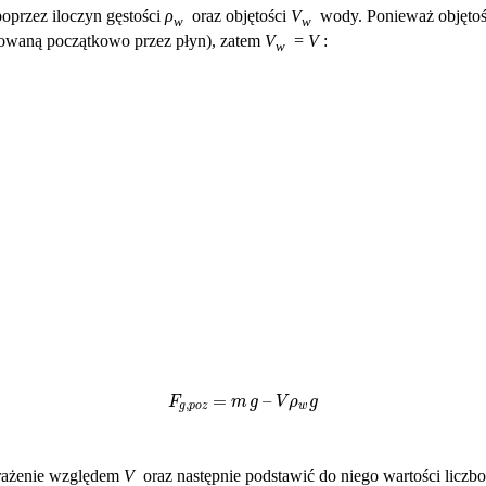
oprzez iloczyn gęstości
ρ
oraz objętości
V
wody. Ponieważ objętość
w
w
jmowaną początkowo przez płyn), zatem
V
=
V
:
w
F
g
,
p
o
z
=
m
g
–
V
ρ
w
g
yrażenie względem
V
oraz następnie podstawić do niego wartości liczb