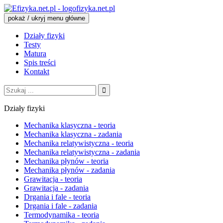
fizyka.net.pl
pokaż / ukryj menu główne
Działy fizyki
Testy
Matura
Spis treści
Kontakt
Szukaj:
Działy fizyki
Mechanika klasyczna - teoria
Mechanika klasyczna - zadania
Mechanika relatywistyczna - teoria
Mechanika relatywistyczna - zadania
Mechanika płynów - teoria
Mechanika płynów - zadania
Grawitacja - teoria
Grawitacja - zadania
Drgania i fale - teoria
Drgania i fale - zadania
Termodynamika - teoria