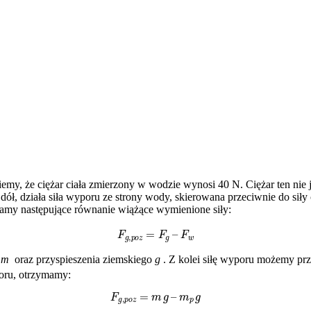
my, że ciężar ciała zmierzony w wodzie wynosi 40 N. Ciężar ten nie j
w dół, działa siła wyporu ze strony wody, skierowana przeciwnie do sił
mamy następujące równanie wiążące wymienione siły:
F
g
,
p
o
z
=
F
g
–
F
w
y
m
oraz przyspieszenia ziemskiego
g
. Z kolei siłę wyporu możemy pr
oru, otrzymamy:
F
g
,
p
o
z
=
m
g
–
m
p
g