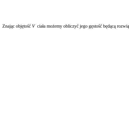
V
=
Znając objętość
V
ciała możemy obliczyć jego gęstość będącą rozwią