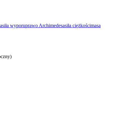
a
siła wyporu
prawo Archimedesa
siła ciężkości
masa
oczny)