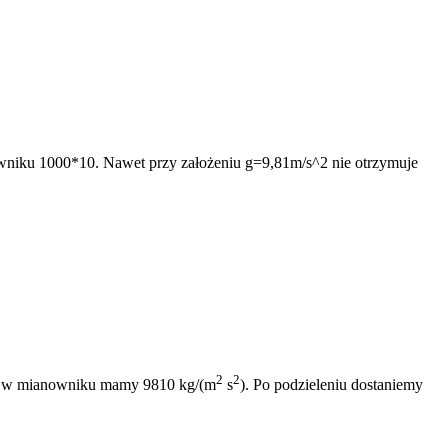
wniku 1000*10. Nawet przy założeniu g=9,81m/s^2 nie otrzymuje
2
2
lei w mianowniku mamy 9810 kg/(m
s
). Po podzieleniu dostaniemy