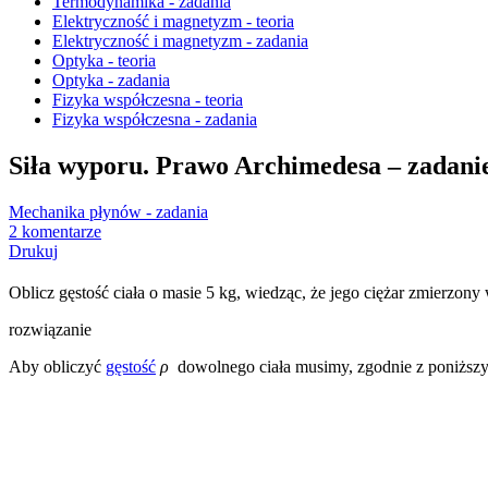
Termodynamika - zadania
Elektryczność i magnetyzm - teoria
Elektryczność i magnetyzm - zadania
Optyka - teoria
Optyka - zadania
Fizyka współczesna - teoria
Fizyka współczesna - zadania
Siła wyporu. Prawo Archimedesa – zadanie
Mechanika płynów - zadania
2 komentarze
Drukuj
Oblicz gęstość ciała o masie 5 kg, wiedząc, że jego ciężar zmierzon
rozwiązanie
Aby obliczyć
gęstość
ρ
dowolnego ciała musimy, zgodnie z poniższ