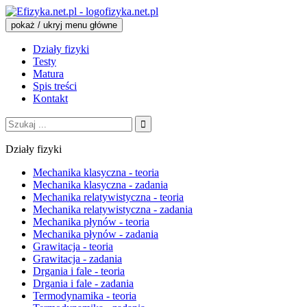
fizyka.net.pl
pokaż / ukryj menu główne
Działy fizyki
Testy
Matura
Spis treści
Kontakt
Szukaj:
Działy fizyki
Mechanika klasyczna - teoria
Mechanika klasyczna - zadania
Mechanika relatywistyczna - teoria
Mechanika relatywistyczna - zadania
Mechanika płynów - teoria
Mechanika płynów - zadania
Grawitacja - teoria
Grawitacja - zadania
Drgania i fale - teoria
Drgania i fale - zadania
Termodynamika - teoria