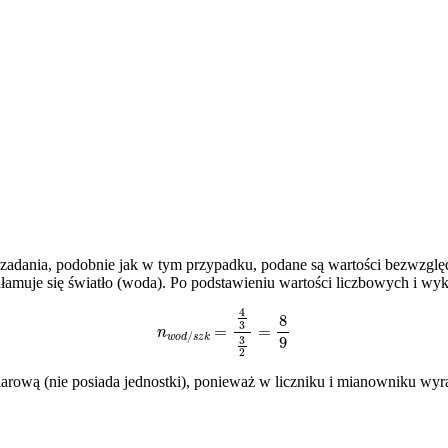
adania, podobnie jak w tym przypadku, podane są wartości bezwzglę
ałamuje się światło (woda). Po podstawieniu wartości liczbowych i w
n
w
o
d
/
s
z
k
=
4
3
3
2
=
8
9
miarową (nie posiada jednostki), ponieważ w liczniku i mianowniku wy