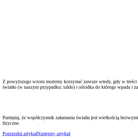
Z powyższego wzoru możemy korzystać zawsze wtedy, gdy w treści z
światło (w naszym przypadku: szkło) i ośrodka do którego wpada i z
Pamiętaj, że współczynnik załamania światła jest wielkością bezwy
fizyczne.
Poprzedni artykuł
Następny artykuł