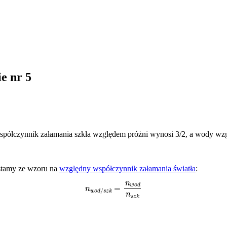
e nr 5
półczynnik załamania szkła względem próżni wynosi 3/2, a wody wzg
stamy ze wzoru na
względny współczynnik załamania światła
:
n
w
o
d
/
s
z
k
=
n
w
o
d
n
s
z
k