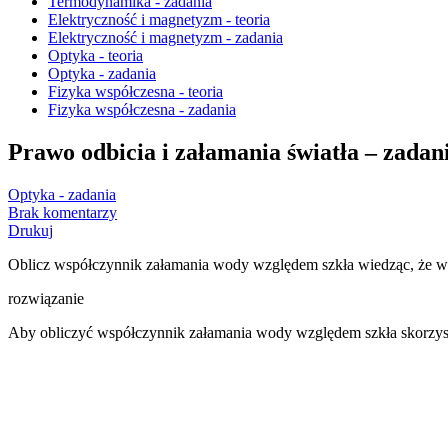
Termodynamika - zadania
Elektryczność i magnetyzm - teoria
Elektryczność i magnetyzm - zadania
Optyka - teoria
Optyka - zadania
Fizyka współczesna - teoria
Fizyka współczesna - zadania
Prawo odbicia i załamania światła – zadani
Optyka - zadania
Brak komentarzy
Drukuj
Oblicz współczynnik załamania wody względem szkła wiedząc, że ws
rozwiązanie
Aby obliczyć współczynnik załamania wody względem szkła skorzy