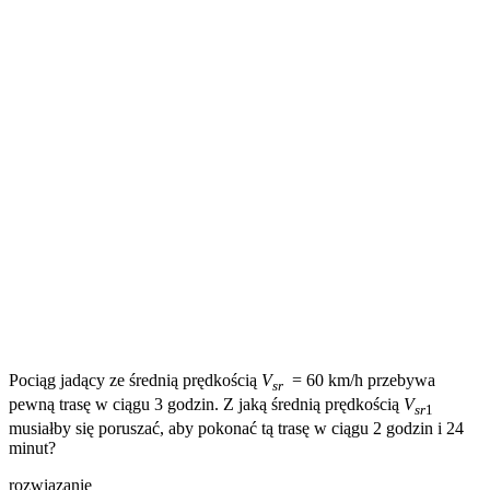
Pociąg jadący ze średnią prędkością
V
= 60 km/h przebywa
sr
pewną trasę w ciągu 3 godzin. Z jaką średnią prędkością
V
sr
1
musiałby się poruszać, aby pokonać tą trasę w ciągu 2 godzin i 24
minut?
rozwiązanie