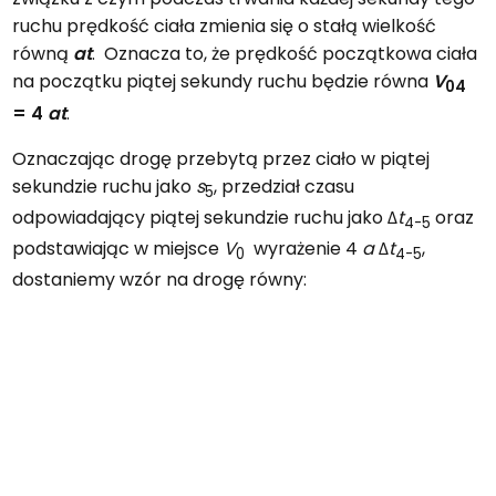
ruchu prędkość ciała zmienia się o stałą wielkość
równą
at
. Oznacza to, że prędkość początkowa ciała
na początku piątej sekundy ruchu będzie równa
V
04
= 4
at
.
Oznaczając drogę przebytą przez ciało w piątej
sekundzie ruchu jako
s
, przedział czasu
5
odpowiadający piątej sekundzie ruchu jako Δ
t
oraz
4-5
podstawiając w miejsce
V
wyrażenie 4
a
Δ
t
,
0
4-5
dostaniemy wzór na drogę równy: