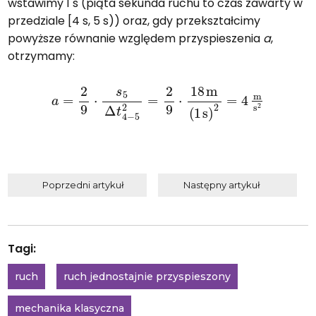
wstawimy 1 s (piąta sekunda ruchu to czas zawarty w
przedziale [4 s, 5 s)) oraz, gdy przekształcimy
powyższe równanie względem przyspieszenia
a
,
otrzymamy:
a
=
2
9
⋅
s
5
Δ
t
4
−
5
2
=
2
9
⋅
18
m
(
1
s
)
2
=
4
m
s
2
Poprzedni artykuł
Następny artykuł
Tagi:
ruch
ruch jednostajnie przyspieszony
mechanika klasyczna