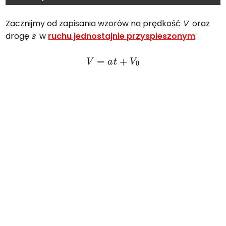
Zacznijmy od zapisania wzorów na prędkość
V
oraz
drogę
s
w
ruchu jednostajnie przyspieszonym
:
V
=
a
t
+
V
0