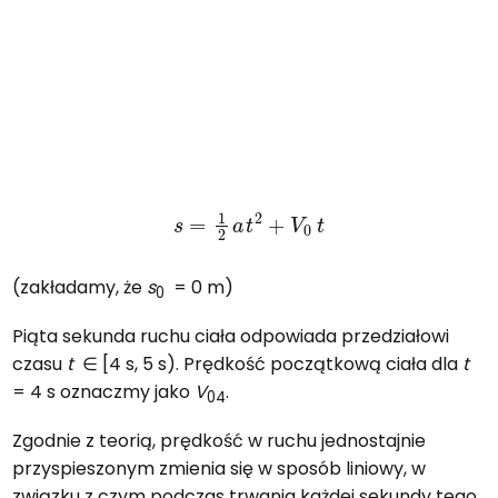
s
=
1
2
a
t
2
+
V
0
t
(zakładamy, że
s
= 0 m)
0
Piąta sekunda ruchu ciała odpowiada przedziałowi
czasu
t
∈ [4 s, 5 s). Prędkość początkową ciała dla
t
= 4 s oznaczmy jako
V
.
04
Zgodnie z teorią, prędkość w ruchu jednostajnie
przyspieszonym zmienia się w sposób liniowy, w
związku z czym podczas trwania każdej sekundy tego