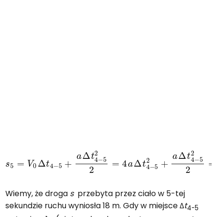
s
5
=
V
0
Δ
t
4
−
5
+
a
Δ
t
4
−
5
2
2
=
4
a
Δ
t
4
−
5
2
+
a
Δ
t
4
−
5
2
Wiemy, że droga
s
przebyta przez ciało w 5-tej
sekundzie ruchu wyniosła 18 m. Gdy w miejsce Δ
t
4-5