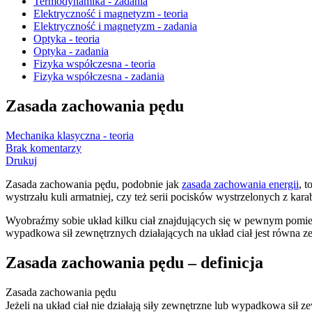
Termodynamika - zadania
Elektryczność i magnetyzm - teoria
Elektryczność i magnetyzm - zadania
Optyka - teoria
Optyka - zadania
Fizyka współczesna - teoria
Fizyka współczesna - zadania
Zasada zachowania pędu
Mechanika klasyczna - teoria
Brak komentarzy
Drukuj
Zasada zachowania pędu, podobnie jak
zasada zachowania energii
, 
wystrzału kuli armatniej, czy też serii pocisków wystrzelonych z ka
Wyobraźmy sobie układ kilku ciał znajdujących się w pewnym pomies
wypadkowa sił zewnętrznych działających na układ ciał jest równa z
Zasada zachowania pędu – definicja
Zasada zachowania pędu
Jeżeli na układ ciał nie działają siły zewnętrzne lub wypadkowa sił 