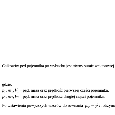
Całkowity pęd pojemnika po wybuchu jest równy sumie wektorowej p
gdzie:
p
→
1
,
m
1
,
V
→
1
– pęd, masa oraz prędkość pierwszej części pojemnika,
p
→
2
,
m
2
,
V
→
2
– pęd, masa oraz prędkość drugiej części pojemnika.
p
→
c
p
=
p
→
c
k
Po wstawieniu powyższych wzorów do równania
, otrzym