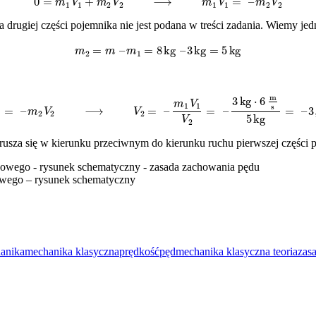
 drugiej części pojemnika nie jest podana w treści zadania. Wiemy je
m
2
=
m
–
m
1
=
8
kg
–
3
kg
=
5
kg
m
1
V
1
=
–
m
2
V
2
⟶
V
2
=
–
m
1
V
1
V
2
=
–
3
kg
⋅
6
m
s
5
kg
=
–
3
,
6
m
s
usza się w kierunku przeciwnym do kierunku ruchu pierwszej części po
owego – rysunek schematyczny
anika
mechanika klasyczna
prędkość
pęd
mechanika klasyczna teoria
zas