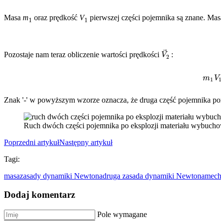
Masa
m
oraz prędkość
V
pierwszej części pojemnika są znane. Masa
1
1
V
→
2
Pozostaje nam teraz obliczenie wartości prędkości
:
Znak '-' w powyższym wzorze oznacza, że druga część pojemnika por
Ruch dwóch części pojemnika po eksplozji materiału wybuch
Poprzedni artykuł
Następny artykuł
Tagi:
masa
zasady dynamiki Newtona
druga zasada dynamiki Newtona
mech
Dodaj komentarz
Pole wymagane