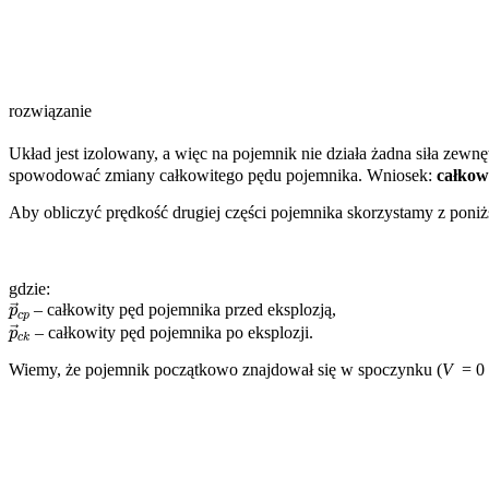
rozwiązanie
Układ jest izolowany, a więc na pojemnik nie działa żadna siła zewnę
spowodować zmiany całkowitego pędu pojemnika. Wniosek:
całkow
Aby obliczyć prędkość drugiej części pojemnika skorzystamy z poni
gdzie:
p
→
c
p
– całkowity pęd pojemnika przed eksplozją,
p
→
c
k
– całkowity pęd pojemnika po eksplozji.
Wiemy, że pojemnik początkowo znajdował się w spoczynku (
V
= 0 m