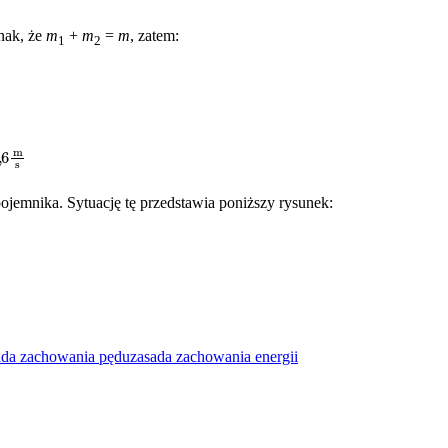
dnak, że
m
+
m
=
m
, zatem:
1
2
jemnika. Sytuację tę przedstawia poniższy rysunek:
ada zachowania pędu
zasada zachowania energii