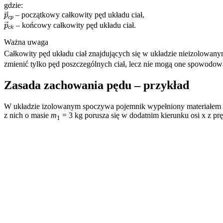
gdzie:
p
→
c
p
– początkowy całkowity pęd układu ciał,
p
→
c
k
– końcowy całkowity pęd układu ciał.
Ważna uwaga
Całkowity pęd układu ciał znajdujących się w układzie nieizolowany
zmienić tylko pęd poszczególnych ciał, lecz nie mogą one spowod
Zasada zachowania pędu – przykład
W układzie izolowanym spoczywa pojemnik wypełniony materiałe
z nich o masie
m
= 3 kg porusza się w dodatnim kierunku osi x z pr
1