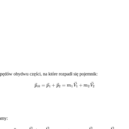
ędów obydwu części, na które rozpadł się pojemnik:
p
→
c
k
=
p
→
1
+
p
→
2
=
m
1
V
→
1
+
m
2
V
→
2
amy:
0
=
m
1
V
→
1
+
m
2
V
→
2
⟶
m
1
V
→
1
=
–
m
2
V
→
2