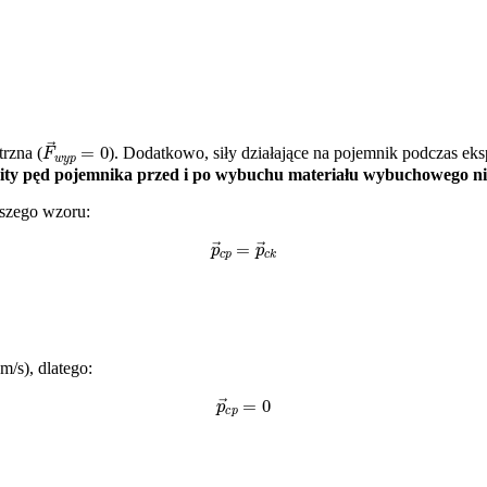
F
→
w
y
p
=
0
trzna (
). Dodatkowo, siły działające na pojemnik podczas ek
ity pęd pojemnika przed i po wybuchu materiału wybuchowego ni
ższego wzoru:
p
→
c
p
=
p
→
c
k
/s), dlatego:
p
→
c
p
=
0