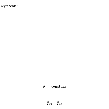
 wyrażenia:
p
→
c
=
constans
p
→
c
p
=
p
→
c
k