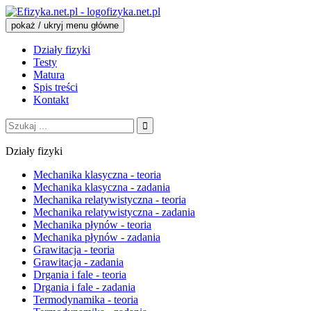
fizyka.net.pl
pokaż / ukryj menu główne
Działy fizyki
Testy
Matura
Spis treści
Kontakt
Szukaj:
Działy fizyki
Mechanika klasyczna - teoria
Mechanika klasyczna - zadania
Mechanika relatywistyczna - teoria
Mechanika relatywistyczna - zadania
Mechanika płynów - teoria
Mechanika płynów - zadania
Grawitacja - teoria
Grawitacja - zadania
Drgania i fale - teoria
Drgania i fale - zadania
Termodynamika - teoria