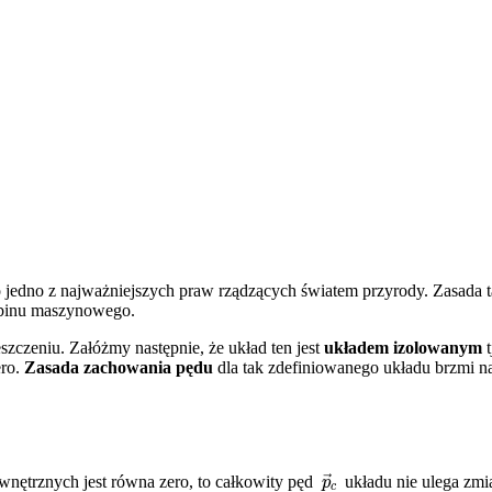
to jedno z najważniejszych praw rządzących światem przyrody. Zasada 
rabinu maszynowego.
zczeniu. Załóżmy następnie, że układ ten jest
układem izolowanym
t
ero.
Zasada zachowania pędu
dla tak zdefiniowanego układu brzmi na
p
→
c
zewnętrznych jest równa zero, to całkowity pęd
układu nie ulega zmia