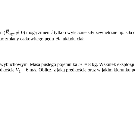
F
→
w
y
p
≠
0
m (
) mogą zmienić tylko i wyłącznie siły zewnętrzne np. sił
p
→
c
ować zmiany całkowitego pędu
układu ciał.
m wybuchowym. Masa pustego pojemnika
m
= 8 kg. Wskutek eksplozji
ędkością
V
= 6 m/s. Oblicz, z jaką prędkością oraz w jakim kierunku p
1