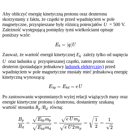
Aby obliczyć energię kinetyczną protonu oraz deuteronu
skorzystamy z faktu, że cząstki te przed wpadnięciem w pole
magnetyczne, przyspieszane były różnicą potencjałów
U
= 500 V.
Zależność występującą pomiędzy tymi wielkościami opisuje
poniższy wzór:
E
k
=
|
q
|
U
Zauważ, że wartość energii kinetycznej
E
zależy tylko od napięcia
k
U
oraz ładunku
q
przyspieszanej cząstki, zatem proton oraz
deuteron (posiadające jednakowy
ładunek elektryczny
) przed
wpadnięciem w pole magnetyczne musiały mieć jednakową energię
kinetyczną wynoszącą:
E
k
p
=
E
k
d
=
e
U
Po zastosowaniu wspomnianych wyżej relacji wiążących masy oraz
energie kinetyczne protonu i deuteronu, dostaniemy szukaną
wartość stosunku
B
/
B
równą:
p
d
B
p
B
d
=
(
E
k
p
m
p
(
E
k
d
m
d
=
e
U
m
p
e
U
2
m
p
=
1
2
=
1
2