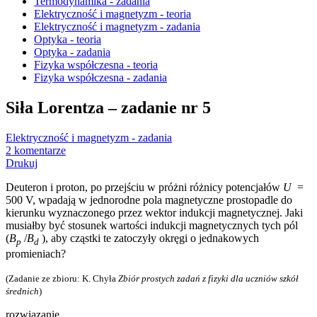
Termodynamika - zadania
Elektryczność i magnetyzm - teoria
Elektryczność i magnetyzm - zadania
Optyka - teoria
Optyka - zadania
Fizyka współczesna - teoria
Fizyka współczesna - zadania
Siła Lorentza – zadanie nr 5
Elektryczność i magnetyzm - zadania
2 komentarze
Drukuj
Deuteron i proton, po przejściu w próżni różnicy potencjałów
U
=
500 V, wpadają w jednorodne pola magnetyczne prostopadle do
kierunku wyznaczonego przez wektor indukcji magnetycznej. Jaki
musiałby być stosunek wartości indukcji magnetycznych tych pól
(
B
/
B
), aby cząstki te zatoczyły okręgi o jednakowych
p
d
promieniach?
(Zadanie ze zbioru: K. Chyła
Zbiór prostych zadań z fizyki dla uczniów szkół
średnich
)
rozwiązanie