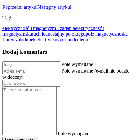
Poprzedni artykuł
Następny artykuł
Tagi:
elektryczność i magnetyzm - zadania
elektryczność i
magnetyzm
siła
ruch jednostajny po okręgu
pole magnetyczne
siła
Lorentza
ładunek elektryczny
proton
deuteron
Dodaj komentarz
Pole wymagane
Pole wymagane (e-mail nie będzie
widoczny)
Pole wymagane
Dodaj komentarz