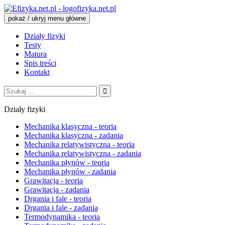
fizyka.net.pl
pokaż / ukryj menu główne
Działy fizyki
Testy
Matura
Spis treści
Kontakt
Szukaj:
Działy fizyki
Mechanika klasyczna - teoria
Mechanika klasyczna - zadania
Mechanika relatywistyczna - teoria
Mechanika relatywistyczna - zadania
Mechanika płynów - teoria
Mechanika płynów - zadania
Grawitacja - teoria
Grawitacja - zadania
Drgania i fale - teoria
Drgania i fale - zadania
Termodynamika - teoria