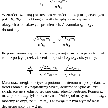
Wielkością szukaną jest stosunek wartości indukcji magnetycznych
pól –
B
/
B
– dla którego cząstki te będą poruszały się po
p
d
okręgach o jednakowych promieniach. Z warunku
r
=
r
,
p
d
dostaniemy:
(
2
E
k
p
m
p
e
B
p
=
(
2
E
k
d
m
d
e
B
d
Po pomnożeniu obydwu stron powyższego równania przez ładunek
e
oraz po jego przekształceniu do postaci
B
/
B
, otrzymamy:
p
d
B
p
B
d
=
(
2
E
k
p
m
p
(
2
E
k
d
m
d
=
(
E
k
p
m
p
(
E
k
d
m
d
Masa oraz energia kinetyczna protonu i deuteronu nie jest podana w
treści zadania. Jak napisaliśmy wyżej, deuteron to jądro deuteru
składające się z jednego protonu oraz jednego neutronu. Ponieważ
masa protonu
m
tylko nieznacznie różni się od masy neutronu
m
,
p
n
możemy założyć, że
m
=
m
i w związku z tym wyrazić masę
p
n
deuteronu jako
m
= 2
m
.
d
p