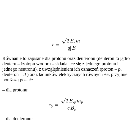
r
=
(
2
E
k
m
|
q
|
B
Równanie to zapisane dla protonu oraz deuteronu (deuteron to jądro
deuteru – izotopu wodoru – składające się z jednego protonu i
jednego neutronu), z uwzględnieniem ich oznaczeń (proton –
p
,
deuteron –
d
) oraz ładunków elektrycznych równych +
e
, przyjmie
poniższą postać:
– dla protonu:
r
p
=
(
2
E
k
p
m
p
e
B
p
– dla deuteronu: