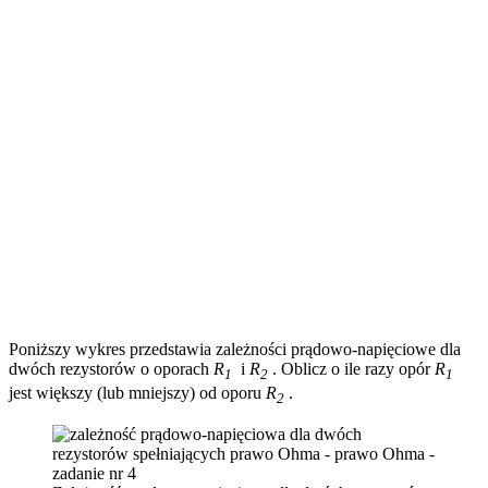
Poniższy wykres przedstawia zależności prądowo-napięciowe dla
dwóch rezystorów o oporach
R
i
R
. Oblicz o ile razy opór
R
1
2
1
jest większy (lub mniejszy) od oporu
R
.
2