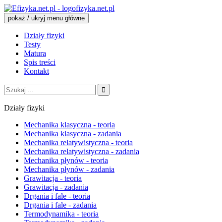
fizyka.net.pl
pokaż / ukryj menu główne
Działy fizyki
Testy
Matura
Spis treści
Kontakt
Szukaj:
Działy fizyki
Mechanika klasyczna - teoria
Mechanika klasyczna - zadania
Mechanika relatywistyczna - teoria
Mechanika relatywistyczna - zadania
Mechanika płynów - teoria
Mechanika płynów - zadania
Grawitacja - teoria
Grawitacja - zadania
Drgania i fale - teoria
Drgania i fale - zadania
Termodynamika - teoria