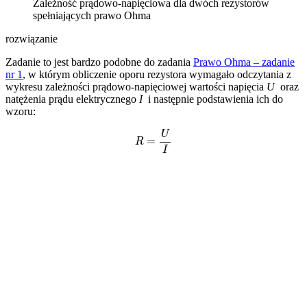
Zależność prądowo-napięciowa dla dwóch rezystorów
spełniających prawo Ohma
rozwiązanie
Zadanie to jest bardzo podobne do zadania
Prawo Ohma – zadanie
nr 1
, w którym obliczenie oporu rezystora wymagało odczytania z
wykresu zależności prądowo-napięciowej wartości napięcia
U
oraz
natężenia prądu elektrycznego
I
i następnie podstawienia ich do
wzoru:
R
=
U
I