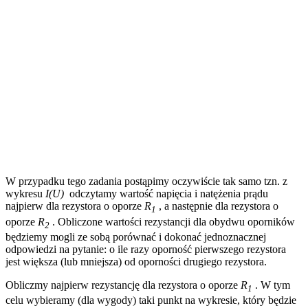
W przypadku tego zadania postąpimy oczywiście tak samo tzn. z
wykresu
I(U)
odczytamy wartość napięcia i natężenia prądu
najpierw dla rezystora o oporze
R
, a następnie dla rezystora o
1
oporze
R
. Obliczone wartości rezystancji dla obydwu oporników
2
będziemy mogli ze sobą porównać i dokonać jednoznacznej
odpowiedzi na pytanie: o ile razy oporność pierwszego rezystora
jest większa (lub mniejsza) od oporności drugiego rezystora.
Obliczmy najpierw rezystancję dla rezystora o oporze
R
. W tym
1
celu wybieramy (dla wygody) taki punkt na wykresie, który będzie