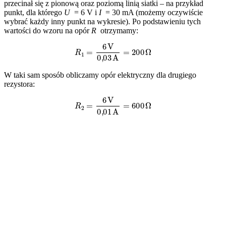
przecinał się z pionową oraz poziomą linią siatki – na przykład
punkt, dla którego
U
= 6 V i
I
= 30 mA (możemy oczywiście
wybrać każdy inny punkt na wykresie). Po podstawieniu tych
wartości do wzoru na opór
R
otrzymamy:
R
1
=
6
V
0
,
03
A
=
200
Ω
W taki sam sposób obliczamy opór elektryczny dla drugiego
rezystora:
R
2
=
6
V
0
,
01
A
=
600
Ω