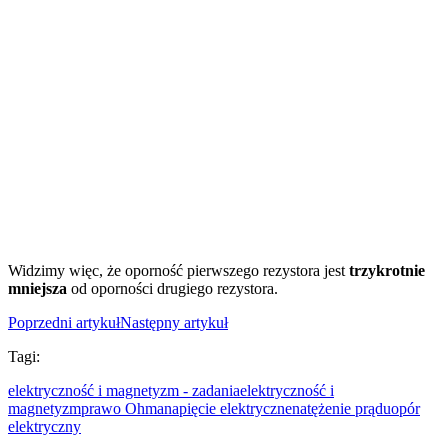
Widzimy więc, że oporność pierwszego rezystora jest
trzykrotnie
mniejsza
od oporności drugiego rezystora.
Poprzedni artykuł
Następny artykuł
Tagi:
elektryczność i magnetyzm - zadania
elektryczność i
magnetyzm
prawo Ohma
napięcie elektryczne
natężenie prądu
opór
elektryczny