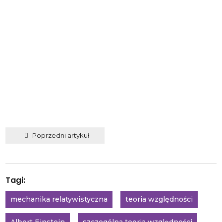
Poprzedni artykuł
Tagi:
mechanika relatywistyczna
teoria względności
Albert Einstein
szczególna teoria względności