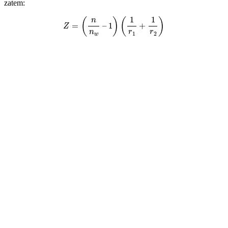
zatem:
Z
=
(
n
n
w
–
1
)
(
1
r
1
+
1
r
2
)