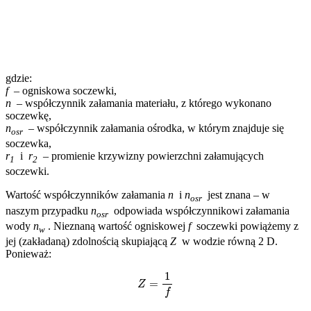
gdzie:
f
– ogniskowa soczewki,
n
– współczynnik załamania materiału, z którego wykonano
soczewkę,
n
– współczynnik załamania ośrodka, w którym znajduje się
osr
soczewka,
r
i
r
– promienie krzywizny powierzchni załamujących
1
2
soczewki.
Wartość współczynników załamania
n
i
n
jest znana – w
osr
naszym przypadku
n
odpowiada współczynnikowi załamania
osr
wody
n
. Nieznaną wartość ogniskowej
f
soczewki powiążemy z
w
jej (zakładaną) zdolnością skupiającą
Z
w wodzie równą 2 D.
Ponieważ:
Z
=
1
f