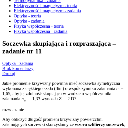
Termodynamika - zadania
Elektryczność i magnetyzm - teoria
Elektryczność i magnetyzm - zadania
Optyka - teoria
Optyka - zadania
Fizyka współczesna - teoria
Fizyka współczesna - zadania
Soczewka skupiająca i rozpraszająca –
zadanie nr 11
Optyka - zadania
Brak komentarzy
Drukuj
Jakie promienie krzywizny powinna mieć soczewka symetryczna
wykonana z ciężkiego szkła (flint) o współczynniku załamania
n
=
1,65, aby jej zdolność skupiająca w wodzie o współczynniku
załamania
n
= 1,33 wynosiła
Z
= 2 D?
w
rozwiązanie
Aby obliczyć długość promieni krzywizny powierzchni
załamujących soczewki skorzystamy ze
wzoru szlifierzy soczewek
,