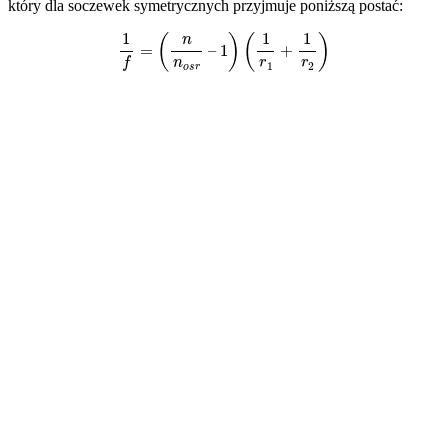
który dla soczewek symetrycznych przyjmuje poniższą postać:
1
f
=
(
n
n
o
s
r
–
1
)
(
1
r
1
+
1
r
2
)