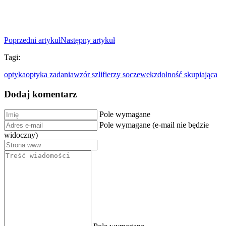
Poprzedni artykuł
Następny artykuł
Tagi:
optyka
optyka zadania
wzór szlifierzy soczewek
zdolność skupiająca
Dodaj komentarz
Pole wymagane
Pole wymagane (e-mail nie będzie
widoczny)