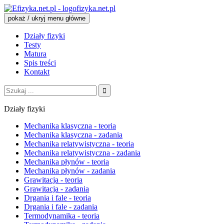
fizyka.net.pl
pokaż / ukryj menu główne
Działy fizyki
Testy
Matura
Spis treści
Kontakt
Szukaj:
Działy fizyki
Mechanika klasyczna - teoria
Mechanika klasyczna - zadania
Mechanika relatywistyczna - teoria
Mechanika relatywistyczna - zadania
Mechanika płynów - teoria
Mechanika płynów - zadania
Grawitacja - teoria
Grawitacja - zadania
Drgania i fale - teoria
Drgania i fale - zadania
Termodynamika - teoria