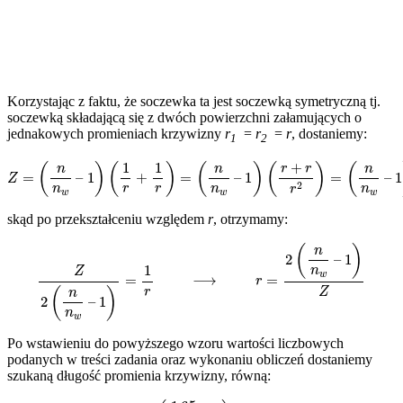
Korzystając z faktu, że soczewka ta jest soczewką symetryczną tj.
soczewką składającą się z dwóch powierzchni załamujących o
jednakowych promieniach krzywizny
r
=
r
=
r
, dostaniemy:
1
2
Z
=
(
n
n
w
–
1
)
(
1
r
+
1
r
)
=
(
n
n
w
–
1
)
(
r
+
r
r
2
)
=
(
n
n
w
–
1
)
2
r
skąd po przekształceniu względem
r
, otrzymamy:
Z
2
(
n
n
w
–
1
)
=
1
r
⟶
r
=
2
(
n
n
w
–
1
)
Z
Po wstawieniu do powyższego wzoru wartości liczbowych
podanych w treści zadania oraz wykonaniu obliczeń dostaniemy
szukaną długość promienia krzywizny, równą:
r
=
2
⋅
(
1
,
65
1
,
33
–
1
)
2
D
=
0
,
24
m