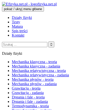
fizyka.net.pl
pokaż / ukryj menu główne
Działy fizyki
Testy
Matura
Spis treści
Kontakt
Szukaj:
Działy fizyki
Mechanika klasyczna - teoria
Mechanika klasyczna - zadania
Mechanika relatywistyczna - teoria
Mechanika relatywistyczna - zadania
Mechanika płynów - teoria
Mechanika płynów - zadania
Grawitacja - teoria
Grawitacja - zadania
Drgania i fale - teoria
Drgania i fale - zadania
Termodynamika - teoria