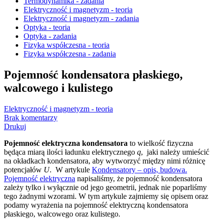
Termodynamika - zadania
Elektryczność i magnetyzm - teoria
Elektryczność i magnetyzm - zadania
Optyka - teoria
Optyka - zadania
Fizyka współczesna - teoria
Fizyka współczesna - zadania
Pojemność kondensatora płaskiego,
walcowego i kulistego
Elektryczność i magnetyzm - teoria
Brak komentarzy
Drukuj
Pojemność elektryczna kondensatora
to wielkość fizyczna
będąca miarą ilości ładunku elektrycznego
q
, jaki należy umieścić
na okładkach kondensatora, aby wytworzyć między nimi różnicę
potencjałów
U
. W artykule
Kondensatory – opis, budowa.
Pojemność elektryczna
napisaliśmy, że pojemność kondensatora
zależy tylko i wyłącznie od jego geometrii, jednak nie poparliśmy
tego żadnymi wzorami. W tym artykule zajmiemy się opisem oraz
podamy wyrażenia na pojemność elektryczną kondensatora
płaskiego, walcowego oraz kulistego.