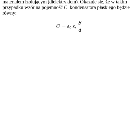
materiałem izolującym (dielektrykiem). Okazuje się, że w takim
przypadku wzór na pojemność
C
kondensatora płaskiego będzie
równy:
C
=
ε
0
ε
r
S
d