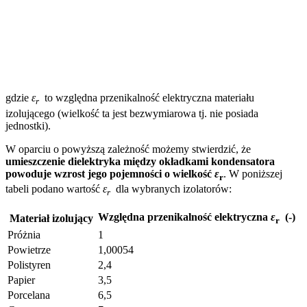
gdzie
ε
to względna przenikalność elektryczna materiału
r
izolującego (wielkość ta jest bezwymiarowa tj. nie posiada
jednostki).
W oparciu o powyższą zależność możemy stwierdzić, że
umieszczenie dielektryka między okładkami kondensatora
powoduje wzrost jego pojemności o wielkość
ε
. W poniższej
r
tabeli podano wartość
ε
dla wybranych izolatorów:
r
Względna przenikalność elektryczna
ε
(-)
Materiał izolujący
r
Próżnia
1
Powietrze
1,00054
Polistyren
2,4
Papier
3,5
Porcelana
6,5