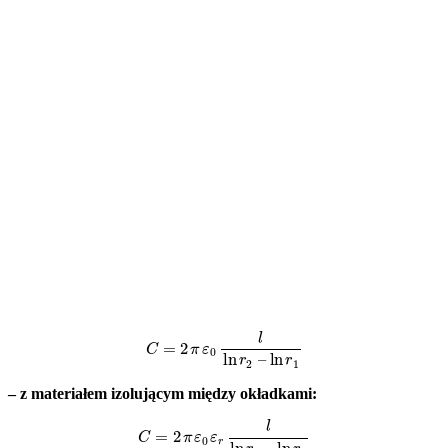
C
=
2
π
ε
0
l
ln
r
2
–
ln
r
1
– z materiałem izolującym między okładkami:
C
=
2
π
ε
0
ε
r
l
ln
r
2
–
ln
r
1