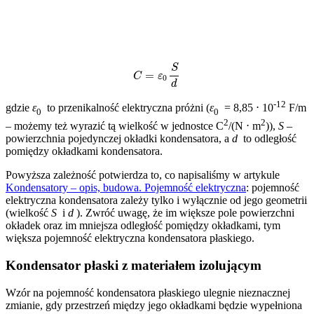
C
=
ε
0
S
d
-12
gdzie
ε
to przenikalność elektryczna próżni (
ε
= 8,85 ⋅ 10
F/m
0
0
2
2
– możemy też wyrazić tą wielkość w jednostce C
/(N ⋅ m
)),
S
–
powierzchnia pojedynczej okładki kondensatora, a
d
to odległość
pomiędzy okładkami kondensatora.
Powyższa zależność potwierdza to, co napisaliśmy w artykule
Kondensatory – opis, budowa. Pojemność elektryczna
: pojemność
elektryczna kondensatora zależy tylko i wyłącznie od jego geometrii
(wielkość
S
i
d
). Zwróć uwagę, że im większe pole powierzchni
okładek oraz im mniejsza odległość pomiędzy okładkami, tym
większa pojemność elektryczna kondensatora płaskiego.
Kondensator płaski z materiałem izolującym
Wzór na pojemność kondensatora płaskiego ulegnie nieznacznej
zmianie, gdy przestrzeń między jego okładkami będzie wypełniona