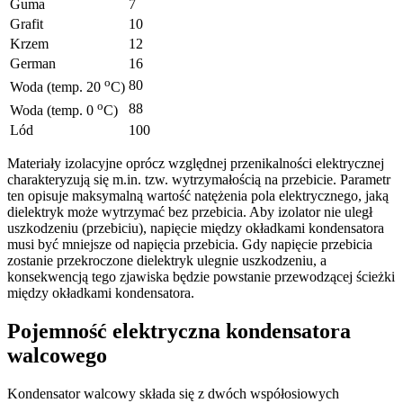
Guma
7
Grafit
10
Krzem
12
German
16
o
80
Woda (temp. 20
C)
o
88
Woda (temp. 0
C)
Lód
100
Materiały izolacyjne oprócz względnej przenikalności elektrycznej
charakteryzują się m.in. tzw. wytrzymałością na przebicie. Parametr
ten opisuje maksymalną wartość natężenia pola elektrycznego, jaką
dielektryk może wytrzymać bez przebicia. Aby izolator nie uległ
uszkodzeniu (przebiciu), napięcie między okładkami kondensatora
musi być mniejsze od napięcia przebicia. Gdy napięcie przebicia
zostanie przekroczone dielektryk ulegnie uszkodzeniu, a
konsekwencją tego zjawiska będzie powstanie przewodzącej ścieżki
między okładkami kondensatora.
Pojemność elektryczna kondensatora
walcowego
Kondensator walcowy składa się z dwóch współosiowych