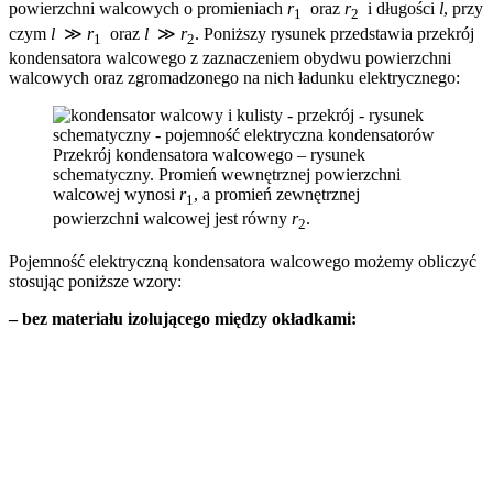
powierzchni walcowych o promieniach
r
oraz
r
i długości
l
, przy
1
2
czym
l
≫
r
oraz
l
≫
r
. Poniższy rysunek przedstawia przekrój
1
2
kondensatora walcowego z zaznaczeniem obydwu powierzchni
walcowych oraz zgromadzonego na nich ładunku elektrycznego:
Przekrój kondensatora walcowego – rysunek
schematyczny. Promień wewnętrznej powierzchni
walcowej wynosi
r
, a promień zewnętrznej
1
powierzchni walcowej jest równy
r
.
2
Pojemność elektryczną kondensatora walcowego możemy obliczyć
stosując poniższe wzory:
– bez materiału izolującego między okładkami: