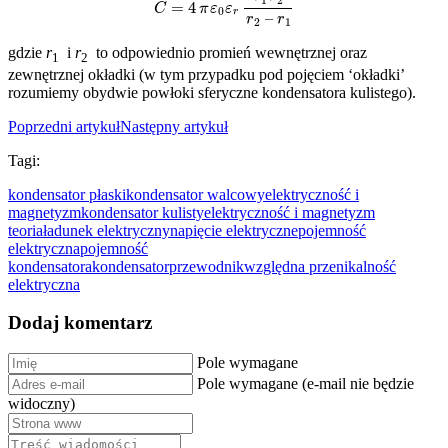
gdzie
r
i
r
to odpowiednio promień wewnętrznej oraz
1
2
zewnętrznej okładki (w tym przypadku pod pojęciem ‘okładki’
rozumiemy obydwie powłoki sferyczne kondensatora kulistego).
Poprzedni artykuł
Następny artykuł
Tagi:
kondensator płaski
kondensator walcowy
elektryczność i
magnetyzm
kondensator kulisty
elektryczność i magnetyzm
teoria
ładunek elektryczny
napięcie elektryczne
pojemność
elektryczna
pojemność
kondensatora
kondensator
przewodnik
względna przenikalność
elektryczna
Dodaj komentarz
Pole wymagane
Pole wymagane (e-mail nie będzie
widoczny)