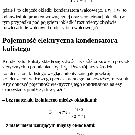
gdzie
l
to długość okładki kondensatora walcowego, a
r
i
r
to
1
2
odpowiednio promień wewnętrznej oraz zewnętrznej okładki (w
tym przypadku pod pojęciem ‘okładki’ rozumiemy obydwie
powierzchnie walcowe kondensatora walcowego).
Pojemność elektryczna kondensatora
kulistego
Kondensator kulisty składa się z dwóch współśrodkowych powłok
sferycznych o promieniach
r
i
r
. Przekrój przez środek
1
2
kondensatora kulistego wygląda identycznie jak przekrój
kondensatora walcowego przedstawionego na powyższym rysunku.
Aby obliczyć pojemność elektryczną tego kondensatora należy
skorzystać z poniższych wyrażeń:
– bez materiału izolującego między okładkami:
C
=
4
π
ε
0
r
1
r
2
r
2
–
r
1
– z materiałem izolującym między okładkami:
C
=
4
π
ε
0
ε
r
r
1
r
2
r
2
–
r
1