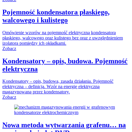
Pojemność kondensatora płaskiego,
walcowego i kulistego
Omówienie wzorów na pojemność elektryczną kondensatora
płaskiego, walcowego oraz kulistego bez oraz z uwzględnieniem
izolatora pomiędzy ich okładkami.
Zobacz
Kondensatory – opis, budowa. Pojemność
elektryczna
Kondensatory – opis, budowa, zasada działania. Pojemność
elektryczna – definicja. Wzór na energię elektryczną
magazynowaną przez kondensatory.
Zobacz
Nowa metoda wytwarzania grafenu… na