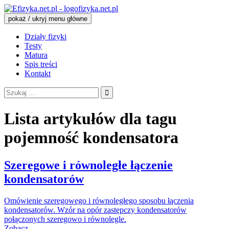
fizyka.net.pl
pokaż / ukryj menu główne
Działy fizyki
Testy
Matura
Spis treści
Kontakt
Szukaj:
Lista artykułów dla tagu
pojemność kondensatora
Szeregowe i równoległe łączenie
kondensatorów
Omówienie szeregowego i równoległego sposobu łączenia
kondensatorów. Wzór na opór zastępczy kondensatorów
połączonych szeregowo i równolegle.
Zobacz