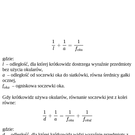
1
l
+
1
a
=
1
f
o
k
a
gdzie:
l
– odległość, dla której krótkowidz dostrzega wyraźnie przedmioty
bez użycia okularów,
a
– odległość od soczewki oka do siatkówki, równa średnicy gałki
ocznej,
f
– ogniskowa soczewki oka.
oka
Gdy krótkowidz używa okularów, równanie soczewki jest z kolei
równe:
1
d
+
1
a
=
1
f
o
k
a
+
1
f
o
k
u
l
gdzie:
d
– odległość, dla której krótkowidz widzi wyraźnie przedmioty z