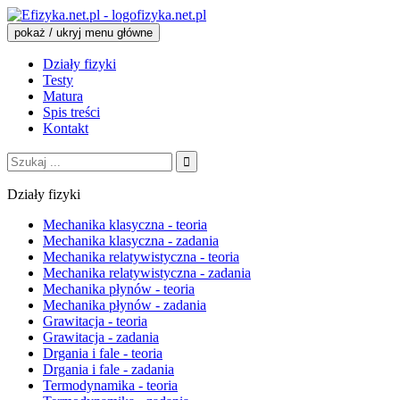
fizyka.net.pl
pokaż / ukryj menu główne
Działy fizyki
Testy
Matura
Spis treści
Kontakt
Szukaj:
Działy fizyki
Mechanika klasyczna - teoria
Mechanika klasyczna - zadania
Mechanika relatywistyczna - teoria
Mechanika relatywistyczna - zadania
Mechanika płynów - teoria
Mechanika płynów - zadania
Grawitacja - teoria
Grawitacja - zadania
Drgania i fale - teoria
Drgania i fale - zadania
Termodynamika - teoria