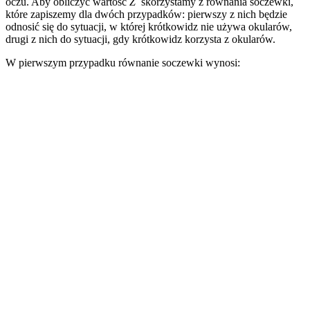
oczu. Aby obliczyć wartość
Z
skorzystamy z równania soczewki,
które zapiszemy dla dwóch przypadków: pierwszy z nich będzie
odnosić się do sytuacji, w której krótkowidz nie używa okularów,
drugi z nich do sytuacji, gdy krótkowidz korzysta z okularów.
W pierwszym przypadku równanie soczewki wynosi: