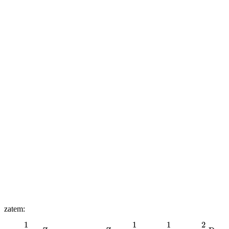
zatem:
–
1
l
=
Z
⟶
Z
=
–
1
l
=
–
1
1
,
5
m
=
–
2
3
D