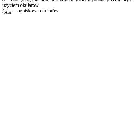
użyciem okularów,
f
– ogniskowa okularów.
okul