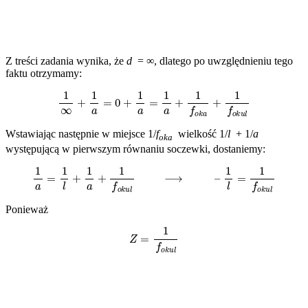
Z treści zadania wynika, że
d
= ∞, dlatego po uwzględnieniu tego
faktu otrzymamy:
1
∞
+
1
a
=
0
+
1
a
=
1
a
+
1
f
o
k
a
+
1
f
o
k
u
l
Wstawiając następnie w miejsce 1/
f
wielkość 1/
l
+ 1/
a
oka
występującą w pierwszym równaniu soczewki, dostaniemy:
1
a
=
1
l
+
1
a
+
1
f
o
k
u
l
⟶
–
1
l
=
1
f
o
k
u
l
Ponieważ
Z
=
1
f
o
k
u
l