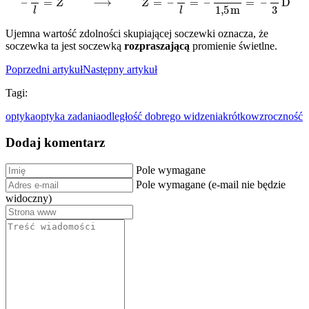
Ujemna wartość zdolności skupiającej soczewki oznacza, że
soczewka ta jest soczewką
rozpraszającą
promienie świetlne.
Poprzedni artykuł
Następny artykuł
Tagi:
optyka
optyka zadania
odległość dobrego widzenia
krótkowzroczność
Dodaj komentarz
Pole wymagane
Pole wymagane (e-mail nie będzie
widoczny)