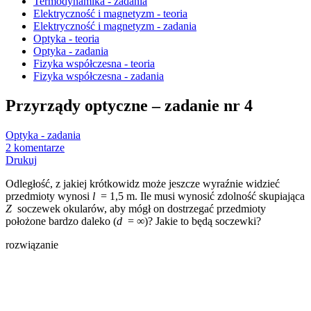
Termodynamika - zadania
Elektryczność i magnetyzm - teoria
Elektryczność i magnetyzm - zadania
Optyka - teoria
Optyka - zadania
Fizyka współczesna - teoria
Fizyka współczesna - zadania
Przyrządy optyczne – zadanie nr 4
Optyka - zadania
2 komentarze
Drukuj
Odległość, z jakiej krótkowidz może jeszcze wyraźnie widzieć
przedmioty wynosi
l
= 1,5 m. Ile musi wynosić zdolność skupiająca
Z
soczewek okularów, aby mógł on dostrzegać przedmioty
położone bardzo daleko (
d
= ∞)? Jakie to będą soczewki?
rozwiązanie