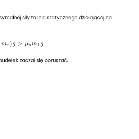
ymalnej siły tarcia statycznego działającej na
μ
s
m
1
g
udełek zaczął się poruszać.