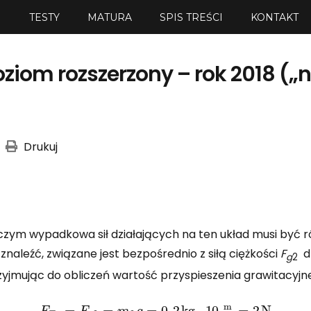
I
TESTY
MATURA
SPIS TREŚCI
KONTAKT
poziom rozszerzony – rok 2018 (
Drukuj
czym wypadkowa sił działających na ten układ musi być ró
znaleźć, związane jest bezpośrednio z siłą ciężkości
F
dz
g
2
zyjmując do obliczeń wartość przyspieszenia grawitacyj
F
T
s
=
F
g
2
=
m
2
g
=
0
,
2
kg
⋅
10
m
s
2
=
2
N