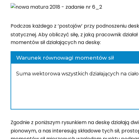
Podczas każdego z ‘postojów’ przy podnoszeniu des
statycznej. Aby obliczyć siłę, z jaką pracownik dzia
momentów sił działających na deskę:
Warunek równowagi momentów sił
Suma wektorowa wszystkich działających na ciał
Zgodnie z poniższym rysunkiem na deskę działają dwie 
pionowym, a nas interesują składowe tych sił, prost
momentów sił mierzonych względem punktu podparcia