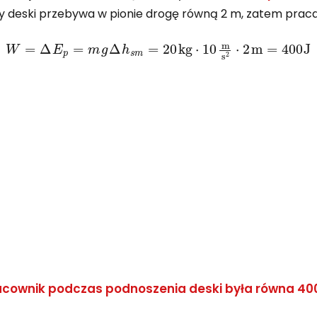
y deski przebywa w pionie drogę równą 2 m, zatem prac
W
=
Δ
E
p
=
m
g
Δ
h
s
m
=
20
kg
⋅
10
m
s
2
⋅
2
m
=
400
J
acownik podczas podnoszenia deski była równa 400