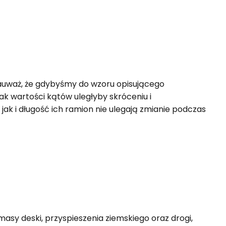
 Zauważ, że gdybyśmy do wzoru opisującego
tak wartości kątów uległyby skróceniu i
, jak i długość ich ramion nie ulegają zmianie podczas
 masy deski, przyspieszenia ziemskiego oraz drogi,