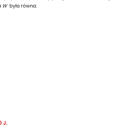
a
W
była równa:
 J.