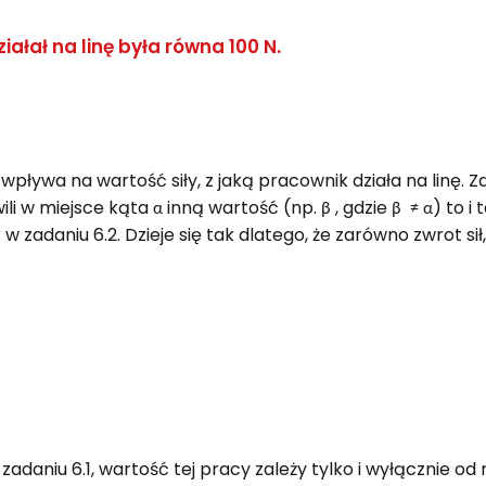
ziałał na linę była równa 100 N.
pływa na wartość siły, z jaką pracownik działa na linę.
w miejsce kąta α inną wartość (np. β , gdzie β ≠ α) to i 
 w zadaniu 6.2. Dzieje się tak dlatego, że zarówno zwrot sił
 zadaniu 6.1, wartość tej pracy zależy tylko i wyłącznie od