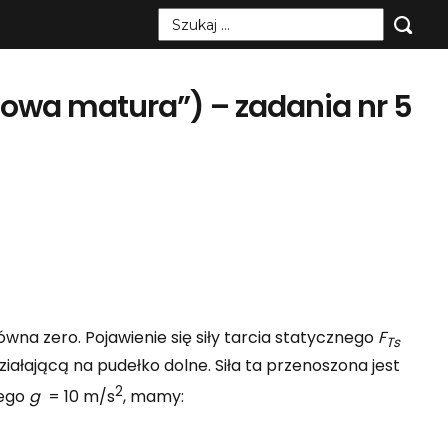
Szukaj:
„nowa matura”) – zadania nr 5
wna zero. Pojawienie się siły tarcia statycznego
F
Ts
iałającą na pudełko dolne. Siła ta przenoszona jest
2
nego
g
= 10 m/s
, mamy: