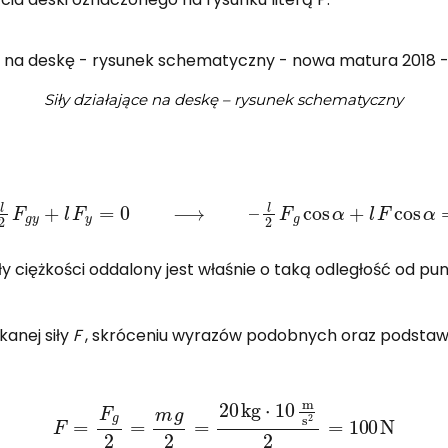
Siły działające na deskę – rysunek schematyczny
−
l
2
F
g
y
+
l
F
y
=
0
⟶
–
l
2
F
g
cos
α
+
l
F
cos
α
=
0
iły ciężkości oddalony jest właśnie o taką odległość od pun
anej siły
F
, skróceniu wyrazów podobnych oraz podstawie
F
=
F
g
2
=
m
g
2
=
20
kg
⋅
10
m
s
2
2
=
100
N