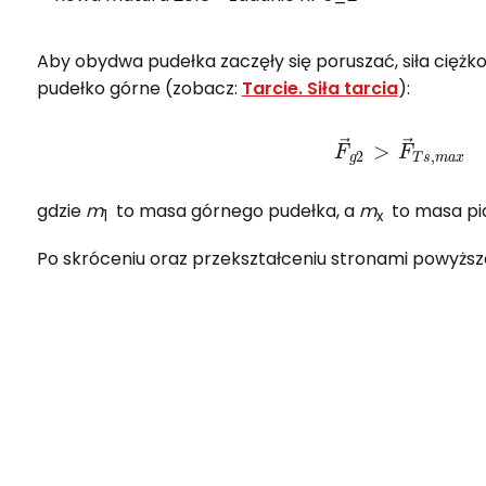
Aby obydwa pudełka zaczęły się poruszać, siła ciężko
pudełko górne (zobacz:
Tarcie. Siła tarcia
):
F
→
g
2
gdzie
m
to masa górnego pudełka, a
m
to masa pia
1
x
Po skróceniu oraz przekształceniu stronami powyżs