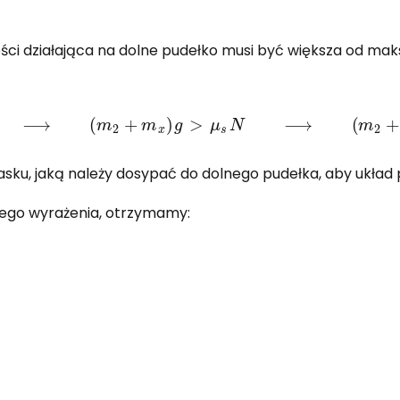
ści działająca na dolne pudełko musi być większa od maks
>
F
→
T
s
,
m
a
x
⟶
(
m
2
+
m
x
)
g
>
μ
s
N
⟶
(
m
2
+
m
x
)
g
>
sku, jaką należy dosypać do dolnego pudełka, aby układ p
zego wyrażenia, otrzymamy: