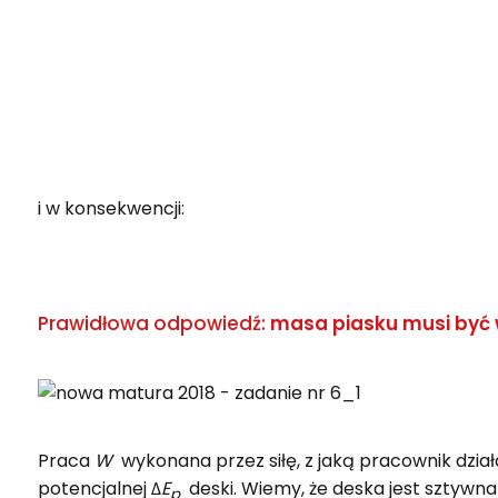
i w konsekwencji:
Prawidłowa odpowiedź:
masa piasku musi być w
Praca
W
wykonana przez siłę, z jaką pracownik działa
potencjalnej Δ
E
deski. Wiemy, że deska jest sztywn
p