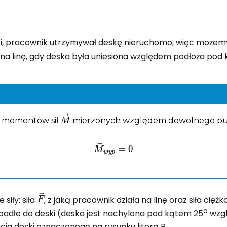
ki, pracownik utrzymywał deskę nieruchomo, więc możemy
łał na linę, gdy deska była uniesiona względem podłoża po
M
→
o momentów sił
mierzonych względem dowolnego punk
M
→
w
y
p
=
0
F
→
siły: siła
, z jaką pracownik działa na linę oraz siła ciężk
o
opadłe do deski (deska jest nachylona pod kątem 25
wzgl
 deski oznaczonego na rysunku literą P.