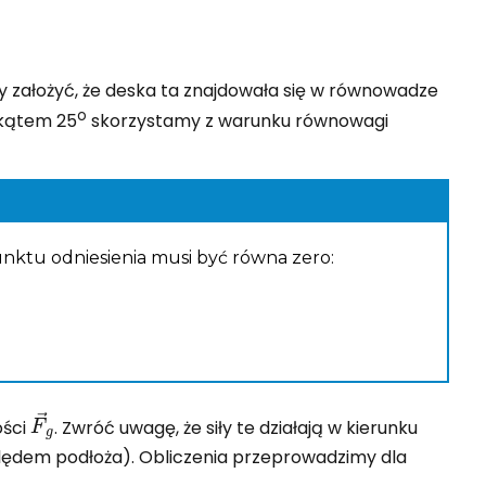
 założyć, że deska ta znajdowała się w równowadze
o
d kątem 25
skorzystamy z warunku równowagi
tu odniesienia musi być równa zero:
F
g
→
ości
. Zwróć uwagę, że siły te działają w kierunku
ędem podłoża). Obliczenia przeprowadzimy dla