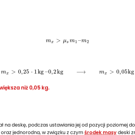
m
x
>
μ
s
m
1
–
m
2
m
x
>
0
,
25
⋅
1
kg
–
0
,
2
kg
⟶
m
x
>
0
,
05
kg
iększa niż 0,05 kg.
ł na deskę, podczas ustawiania jej od pozycji poziomej d
a oraz jednorodna, w związku z czym
środek masy
deski zn