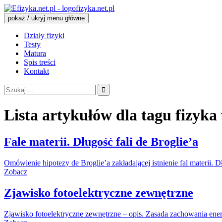
fizyka.net.pl
pokaż / ukryj menu główne
Działy fizyki
Testy
Matura
Spis treści
Kontakt
Szukaj:
Lista artykułów dla tagu
fizyka
Fale materii. Długość fali de Broglie’a
Omówienie hipotezy de Broglie’a zakładającej istnienie fal materii. D
Zobacz
Zjawisko fotoelektryczne zewnętrzne
Zjawisko fotoelektryczne zewnętrzne – opis. Zasada zachowania ener