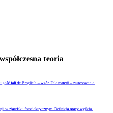
 współczesna teoria
ługość fali de Broglie’a – wzór. Fale materii – zastosowanie.
gii w zjawisku fotoelektrycznym. Definicja pracy wyjścia.